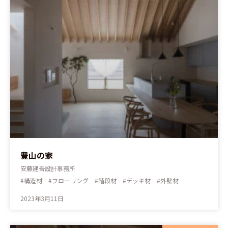
豊山の家
安藤建吾設計事務所
#構造材 #フローリング #階段材 #デッキ材 #外壁材
2023年3月11日