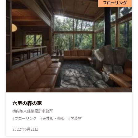
フローリング
六甲の森の家
横内敏人建築設計事務所
#フローリング #天井板・壁板 #内装材
2022年6月21日