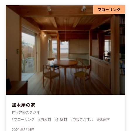
フローリング
加木屋の家
神谷建築スタジオ
#フローリング #内装材 #外壁材 #巾接ぎパネル #構造材
2021年3月4日