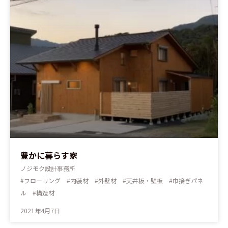
ー
ー
ー
ジ
ジ
ジ
豊かに暮らす家
ノジモク設計事務所
#フローリング #内装材 #外壁材 #天井板・壁板 #巾接ぎパネ
ル #構造材
2021年4月7日