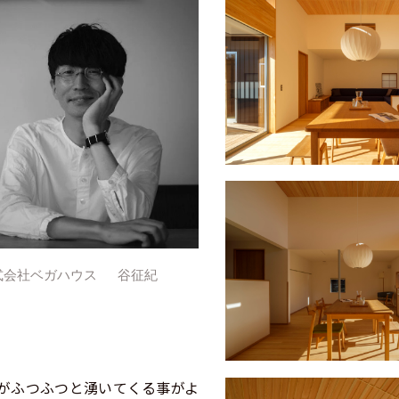
式会社ベガハウス 谷征紀
がふつふつと湧いてくる事がよ