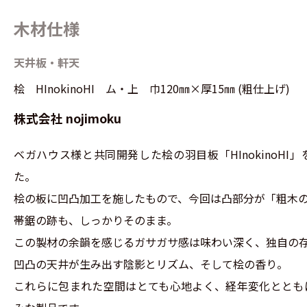
木材仕様
天井板・軒天
桧 HInokinoHI ム・上 巾120㎜×厚15㎜ (粗仕上げ)
株式会社 nojimoku
ベガハウス様と共同開発した桧の羽目板「
HInokino
た。
桧の板に凹凸加工を施したもので、
今回は凸部分が「粗木
帯鋸の跡も、しっかりそのまま。
この製材の余韻を感じるガサガサ感は味わい深く、独自の
凹凸の天井が生み出す陰影とリズム、そして桧の香り。
これらに包まれた空間はとても心地よく、経年変化ととも