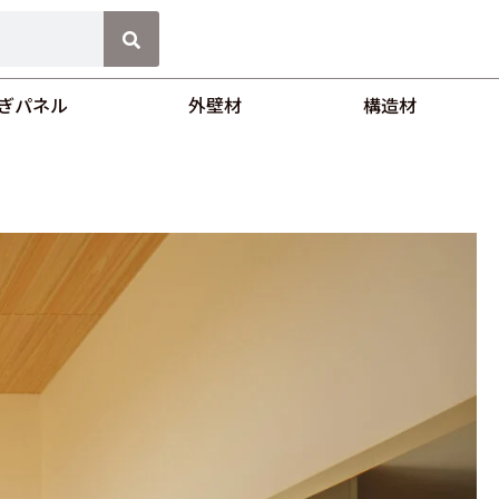
ぎパネル
外壁材
構造材