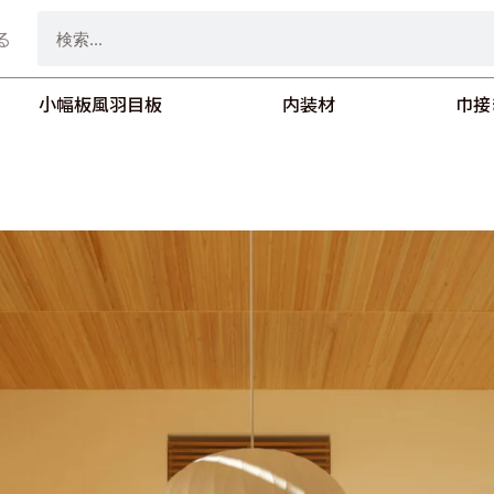
検
る
索
小幅板風羽目板
内装材
巾接