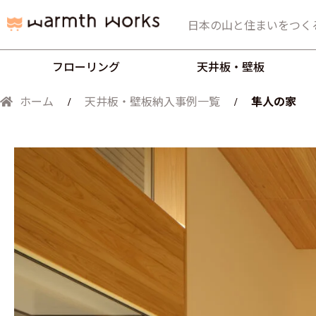
日本の山と住まいをつく
フローリング
天井板・壁板
隼人の家
ホーム
天井板・壁板
納入事例一覧