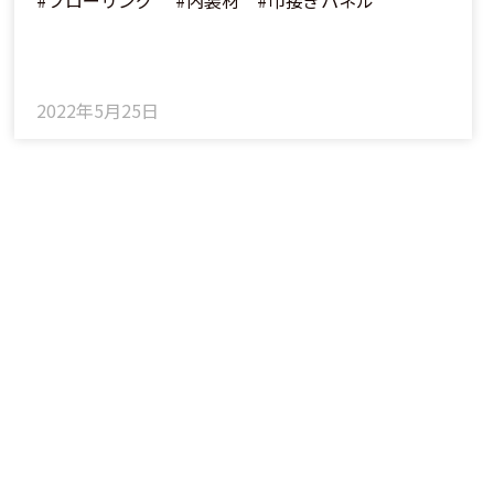
#フローリング #内装材 #巾接ぎパネル
2022年5月25日