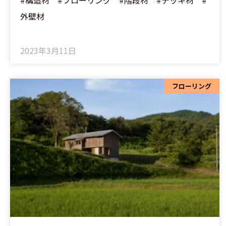
#構造材 #フローリング #階段材 #デッキ材 #
外壁材
2023年3月11日
フローリング