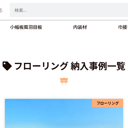
検
る
索
小幅板風羽目板
内装材
巾接
フローリング 納入事例一覧
ペ
ペ
フローリング
ペ
ー
ー
ー
ジ
ジ