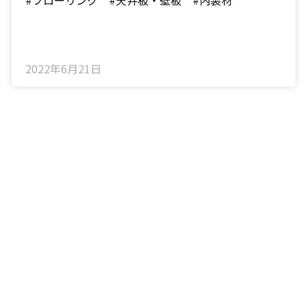
#フローリング #天井板・壁板 #内装材
2022年6月21日