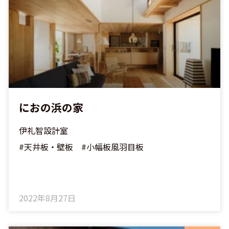
ジ
におの浜の家
伊礼智設計室
#天井板・壁板 #小幅板風羽目板
2022年8月27日