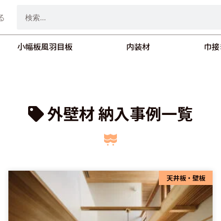
検
る
索
小幅板風羽目板
内装材
巾接
外壁材 納入事例一覧
ペ
ペ
天井板・壁板
ペ
ー
ー
ー
ジ
ジ