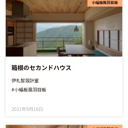
小幅板風羽目板
箱根のセカンドハウス
伊礼智設計室
#小幅板風羽目板
2021年9月16日