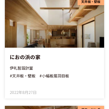
天井板・壁板
におの浜の家
伊礼智設計室
#天井板・壁板 #小幅板風羽目板
2022年8月27日