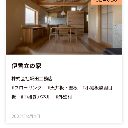
フローリング
伊香立の家
株式会社坂田工務店
#フローリング #天井板・壁板 #小幅板風羽目
板 #巾接ぎパネル #外壁材
2022年8月4日