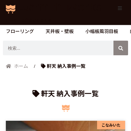
日本の山と住まいをつくる
フローリング
天井板・壁板
小幅板風羽目板
検
索
軒天 納入事例一覧
ホーム
軒天 納入事例一覧
ペ
こなみいた
ペ