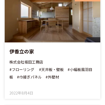
伊香立の家
株式会社坂田工務店
#フローリング #天井板・壁板 #小幅板風羽目
板 #巾接ぎパネル #外壁材
2022年8月4日