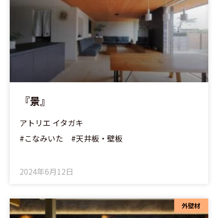
ー
ー
ジ
ジ
『景』
アトリエ イタガキ
#こなみいた #天井板・壁板
2024年6月12日
外壁材