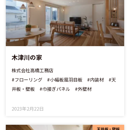
木津川の家
株式会社高橋工務店
#フローリング #小幅板風羽目板 #内装材 #天
井板・壁板 #巾接ぎパネル #外壁材
2023年2月22日
天井板・壁板